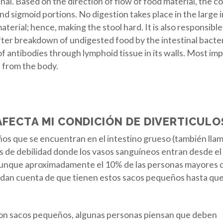
al. Based on the direction of flow of food material, the co
 sigmoid portions. No digestion takes place in the large in
erial; hence, making the stool hard. It is also responsible
fter breakdown of undigested food by the intestinal bacter
f antibodies through lymphoid tissue in its walls. Most impo
e from the body.
AFECTA MI CONDICIÓN DE DIVERTICULO
os que se encuentran en el intestino grueso (también llam
e debilidad donde los vasos sanguíneos entran desde el ex
Aunque aproximadamente el 10% de las personas mayores de 
 dan cuenta de que tienen estos sacos pequeños hasta qu
son sacos pequeños, algunas personas piensan que deben