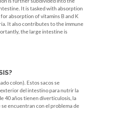
lon is further subdivided into the
testine. It is tasked with absorption
 for absorption of vitamins B and K
ia. It also contributes to the immune
rtantly, the large intestine is
SIS?
ado colon). Estos sacos se
terior del intestino para nutrir la
40 años tienen diverticulosis, la
e se encuentran con el problema de