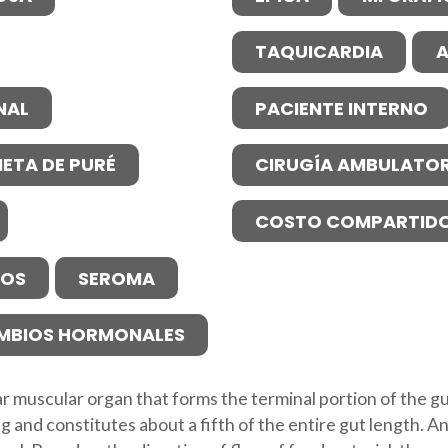
TAQUICARDIA
A
NAL
PACIENTE INTERNO
IETA DE PURÉ
CIRUGÍA AMBULATOR
COSTO COMPARTID
NOS
SEROMA
MBIOS HORMONALES
lar muscular organ that forms the terminal portion of the gu
ng and constitutes about a fifth of the entire gut length. A