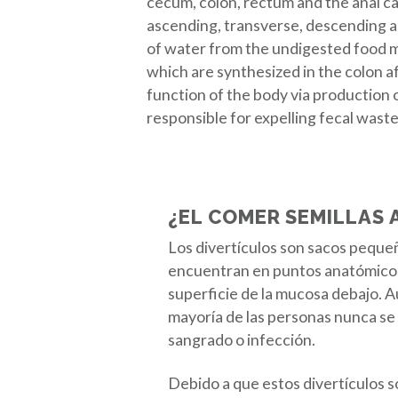
cecum, colon, rectum and the anal can
ascending, transverse, descending and
of water from the undigested food mat
which are synthesized in the colon a
function of the body via production o
responsible for expelling fecal wast
¿EL COMER SEMILLAS 
Los divertículos son sacos pequeñ
encuentran en puntos anatómicos d
superficie de la mucosa debajo. 
mayoría de las personas nunca se
sangrado o infección.
Debido a que estos divertículos 