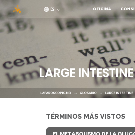
Pasar al contenido principal
ES
OFICINA
CONSI
LARGE INTESTINE
LAPAROSCOPIC.MD
GLOSARIO
LARGE INTESTINE
TÉRMINOS MÁS VISTOS
EL METABOLISMO DE LA GLUC