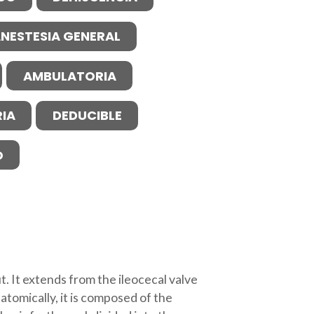
NESTESIA GENERAL
AMBULATORIA
IA
DEDUCIBLE
O
t. It extends from the ileocecal valve
natomically, it is composed of the