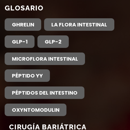
cantidades excesivas
obesidad
, muchas
relación más
Además,
obeso
las
GLOSARIO
de estrógenos que
personas obesas
compleja entre la
mujeres que quedan
se han asociado con
citan
estrés
como un
osteoartritis y
embarazadas están
GHRELIN
LA FLORA INTESTINAL
el cáncer de
factor en su falta de
obesity
que puede
con mayor riesgo de
endometrio, ovario y
capacidad para
explicarse por
estrés
aborto espontáneo y
GLP-1
GLP-2
seno.
mantener un peso
biomecánico
solo.
complicaciones
saludable con el
obstétricas. Tan poco
MICROFLORA INTESTINAL
tiempo. El estrés se
como un 10%
ha asociado
reducción de peso
positivamente con
puede ser eficaz para
PÉPTIDO YY
visceral adiposity
y
restaurar la ovulación
hay evidencia que
y la menstruación
PÉPTIDOS DEL INTESTINO
sugiere que reducir el
regulares.
estrés puede
OXYNTOMODULIN
conducir a una
reducción de los
CIRUGÍA BARIÁTRICA