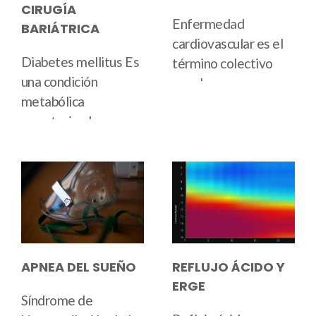
CIRUGÍA
Enfermedad
BARIÁTRICA
cardiovascular
es el
Diabetes mellitus
Es
término colectivo
una condición
para las
metabólica
enfermedades del
caracterizada por
corazón
and
sistema
altos niveles de
circulatorio
. Existe
glucosa en sangre o
evidencia
hiperglucemia. La
significativa que
diabetes tipo 2 es,
sugiere que la
con mucho, la forma
pérdida de peso
más común de la
reduce el riesgo
afección. A veces
cardiovascular y
APNEA DEL SUEÑO
REFLUJO ÁCIDO Y
conocida como
mejora los resultados
ERGE
diabetes adquirida,
cardiovasculares, con
Síndrome de