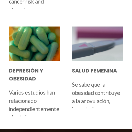
prevalencia de ERGE.
cancer
risk and
un factor de riesgo
articulaciones y los
Sin embargo,
obesidad
están
importante para el
tejidos circundantes.
estudios recientes
directamente
sueño obstructivo
La obesidad está
han sugerido que
relacionados. Las
apnea, con una
fuertemente
circunferencia de la
células grasas tienen
relación dosis-
asociada con la
cintura
puede ser un
varios efectos sobre
respuesta que se
osteoartritis, y en
predictor de riesgo
los reguladores del
sabe que existe entre
particular se ha
más significativo que
crecimiento celular.
OSA e IMC. Lo que
encontrado una
el IMC.
Cirugía de
Los altos niveles de
subyace a esta
relación dependiente
DEPRESIÓN Y
SALUD FEMENINA
bypass gástrico
es a
insulina e IGF-1
asociación sigue sin
de la dosis entre
IMC
OBESIDAD
menudo curativo.
pueden promover el
estar claro, aunque
y riesgo de
Se sabe que la
desarrollo de
se han propuesto
Varios estudios han
desarrollar
obesidad contribuye
cánceres de colon,
numerosos
relacionado
osteoartritis del
a la
anovulación
,
riñón y próstata. El
mecanismos
independientemente
rodillas
. La
irregularidades
tejido adiposo
diferentes.
el estrés con
investigación actual
menstruales y
también produce
depresión
y
indica que existe una
subfertilidad.