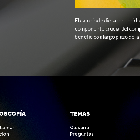
El cambio de dieta requerido 
componente crucial del compr
beneficios a largo plazo de la 
OSCOPÍA
TEMAS
llamar
Glosario
ción
Preguntas