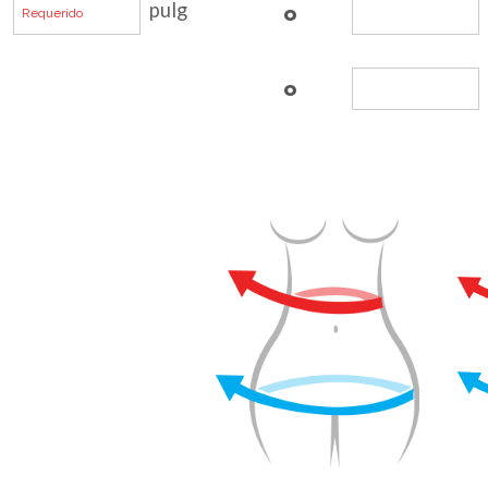
pulg
o
o