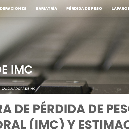
DERACIONES
BARIATRÍA
PÉRDIDA DE PESO
LAPARO
E IMC
CALCULADORA DE IMC
 DE PÉRDIDA DE PESO
RAL (IMC) Y ESTIMA