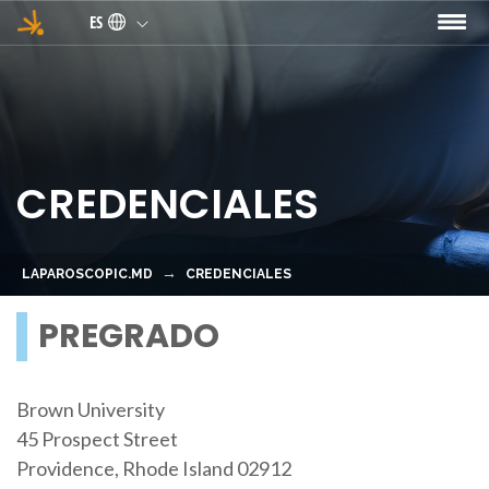
Pasar al contenido principal
ES
CREDENCIALES
LAPAROSCOPIC.MD
CREDENCIALES
PREGRADO
Brown University
45 Prospect Street
Providence, Rhode Island 02912