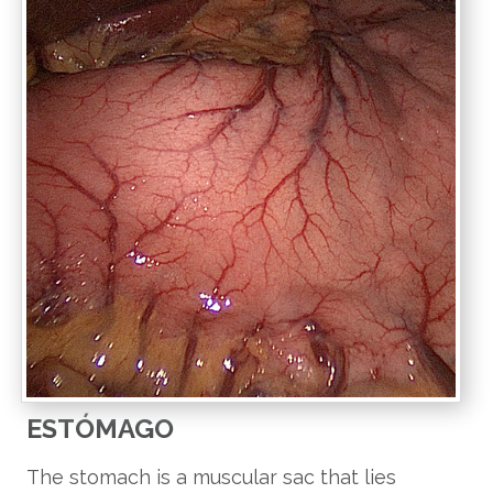
ESTÓMAGO
The stomach is a muscular sac that lies