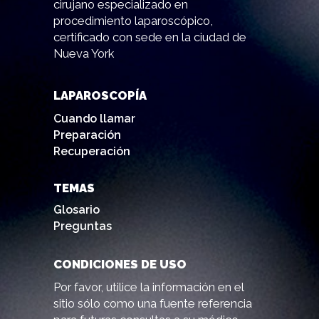
cirujano especializado en
procedimiento laparoscópico,
certificado con sede en la ciudad de
Nueva York
LAPAROSCOPÍA
Cuando llamar
Preparación
Recuperación
TEMAS
Glosario
Preguntas
CONDICIONES DE USO
Por favor, utilice la información en el
sitio sólo como una fuente referencia