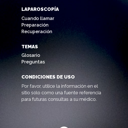
LAPAROSCOPÍA
Cuando llamar
Preparación
Recuperación
TEMAS
Glosario
Preguntas
CONDICIONES DE USO
Por favor, utilice la información en el
sitio sólo como una fuente referencia
para futuras consultas a su médico.