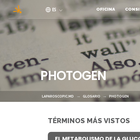
Pasar al contenido principal
ES
OFICINA
CONSI
PHOTOGEN
LAPAROSCOPIC.MD
GLOSARIO
PHOTOGEN
TÉRMINOS MÁS VISTOS
EL METABOLISMO DE LA GLUC