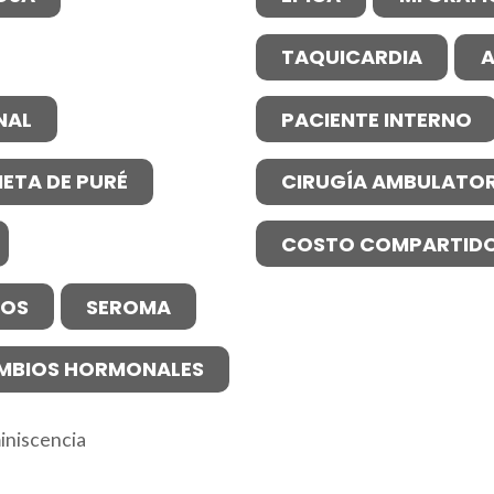
TAQUICARDIA
A
NAL
PACIENTE INTERNO
IETA DE PURÉ
CIRUGÍA AMBULATOR
COSTO COMPARTID
NOS
SEROMA
MBIOS HORMONALES
iniscencia