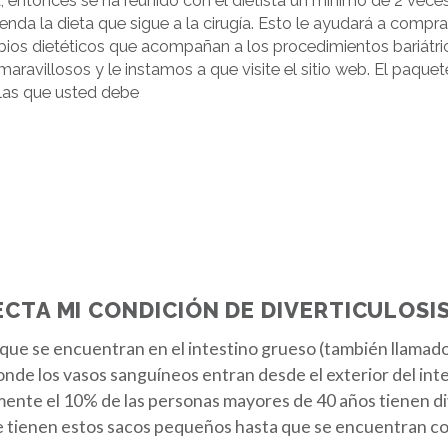
 entonces se ha reunido con el dietista un mínimo de 2 veces 
enda la dieta que sigue a la cirugía. Esto le ayudará a comprar
os dietéticos que acompañan a los procedimientos bariátric
avillosos y le instamos a que visite el sitio web. El paquete
 las que usted debe
ECTA MI CONDICIÓN DE DIVERTICULOSI
que se encuentran en el intestino grueso (también llamad
de los vasos sanguíneos entran desde el exterior del intest
te el 10% de las personas mayores de 40 años tienen diver
 tienen estos sacos pequeños hasta que se encuentran co