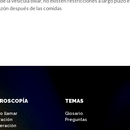
e la vesícula biliar, no existen restricciones a largo plazo
azón después de las comidas
AROSCOPÍA
TEMAS
o llamar
Glosario
ración
Preguntas
eración