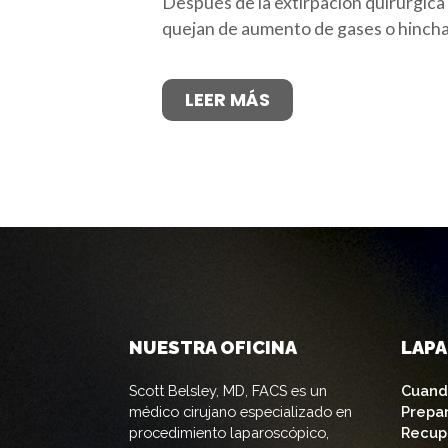
Después de la extirpación quirúrgica d
quejan de aumento de gases o hinch
LEER MÁS
NUESTRA OFICINA
LAP
Scott Belsley, MD, FACS es un
Cuand
médico cirujano especializado en
Prepa
procedimiento laparoscópico,
Recup